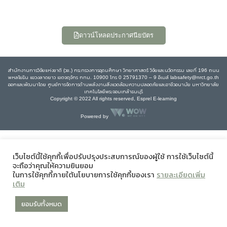
ดาวน์โหลดประกาศนียบัตร
สำนักงานการวิจัยแห่งชาติ (วช.) กระทรวงการอุดมศึกษา วิทยาศาสตร์ วิจัยและนวัตกรรม เลขที่ 196 ถนน
พหลโยธิน แขวงลาดยาว เขตจตุจักร กทม. 10900 โทร 0 25791370 – 9 อีเมล์ labsafety@nrct.go.th
ออกและพัฒนาโดย ศูนย์การจัดการด้านพลังงานสิ่งแวดล้อมความปลอดภัยและอาชีวอนามัย มหาวิทยาลัย
เทคโนโลยีพระจอมเกล้าธนบุรี
Copyright © 2022 All rights reserved, Esprel E-learning
Powered by
เว็บไซต์นี้ใช้คุกกี้เพื่อปรับปรุงประสบการณ์ของผู้ใช้ การใช้เว็บไซต์นี้
จะถือว่าคุณให้ความยินยอม
ในการใช้คุกกี้ภายใต้นโยบายการใช้คุกกี้ของเรา
รายละเอียดเพิ่ม
เติม
ยอมรับทั้งหมด