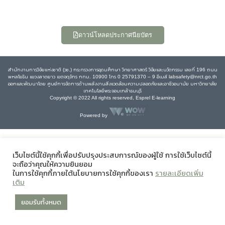
ดาวน์โหลดประกาศนียบัตร
สำนักงานการวิจัยแห่งชาติ (วช.) กระทรวงการอุดมศึกษา วิทยาศาสตร์ วิจัยและนวัตกรรม เลขที่ 196 ถนน
พหลโยธิน แขวงลาดยาว เขตจตุจักร กทม. 10900 โทร 0 25791370 – 9 อีเมล์ labsafety@nrct.go.th
ออกและพัฒนาโดย ศูนย์การจัดการด้านพลังงานสิ่งแวดล้อมความปลอดภัยและอาชีวอนามัย มหาวิทยาลัย
เทคโนโลยีพระจอมเกล้าธนบุรี
Copyright © 2022 All rights reserved, Esprel E-learning
Powered by
เว็บไซต์นี้ใช้คุกกี้เพื่อปรับปรุงประสบการณ์ของผู้ใช้ การใช้เว็บไซต์นี้
จะถือว่าคุณให้ความยินยอม
ในการใช้คุกกี้ภายใต้นโยบายการใช้คุกกี้ของเรา
รายละเอียดเพิ่ม
เติม
ยอมรับทั้งหมด