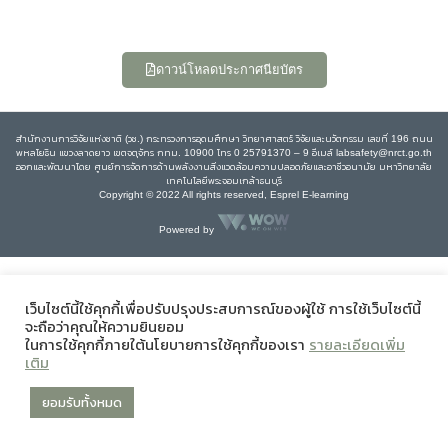
ดาวน์โหลดประกาศนียบัตร
สำนักงานการวิจัยแห่งชาติ (วช.) กระทรวงการอุดมศึกษา วิทยาศาสตร์ วิจัยและนวัตกรรม เลขที่ 196 ถนน
พหลโยธิน แขวงลาดยาว เขตจตุจักร กทม. 10900 โทร 0 25791370 – 9 อีเมล์ labsafety@nrct.go.th
ออกและพัฒนาโดย ศูนย์การจัดการด้านพลังงานสิ่งแวดล้อมความปลอดภัยและอาชีวอนามัย มหาวิทยาลัย
เทคโนโลยีพระจอมเกล้าธนบุรี
Copyright © 2022 All rights reserved, Esprel E-learning
Powered by
เว็บไซต์นี้ใช้คุกกี้เพื่อปรับปรุงประสบการณ์ของผู้ใช้ การใช้เว็บไซต์นี้
จะถือว่าคุณให้ความยินยอม
ในการใช้คุกกี้ภายใต้นโยบายการใช้คุกกี้ของเรา
รายละเอียดเพิ่ม
เติม
ยอมรับทั้งหมด