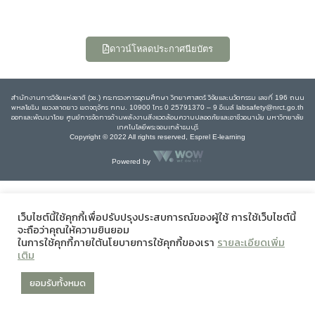
ดาวน์โหลดประกาศนียบัตร
สำนักงานการวิจัยแห่งชาติ (วช.) กระทรวงการอุดมศึกษา วิทยาศาสตร์ วิจัยและนวัตกรรม เลขที่ 196 ถนน
พหลโยธิน แขวงลาดยาว เขตจตุจักร กทม. 10900 โทร 0 25791370 – 9 อีเมล์ labsafety@nrct.go.th
ออกและพัฒนาโดย ศูนย์การจัดการด้านพลังงานสิ่งแวดล้อมความปลอดภัยและอาชีวอนามัย มหาวิทยาลัย
เทคโนโลยีพระจอมเกล้าธนบุรี
Copyright © 2022 All rights reserved, Esprel E-learning
Powered by
เว็บไซต์นี้ใช้คุกกี้เพื่อปรับปรุงประสบการณ์ของผู้ใช้ การใช้เว็บไซต์นี้
จะถือว่าคุณให้ความยินยอม
ในการใช้คุกกี้ภายใต้นโยบายการใช้คุกกี้ของเรา
รายละเอียดเพิ่ม
เติม
ยอมรับทั้งหมด