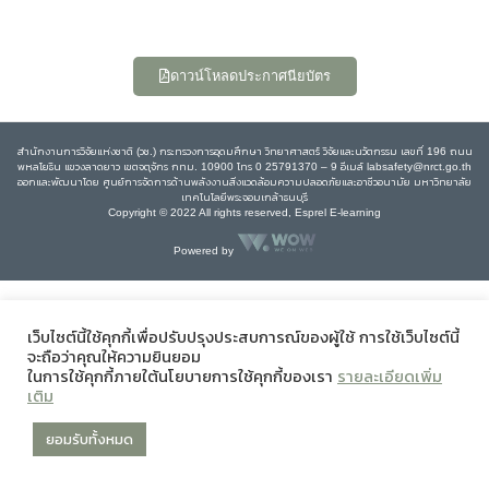
ดาวน์โหลดประกาศนียบัตร
สำนักงานการวิจัยแห่งชาติ (วช.) กระทรวงการอุดมศึกษา วิทยาศาสตร์ วิจัยและนวัตกรรม เลขที่ 196 ถนน
พหลโยธิน แขวงลาดยาว เขตจตุจักร กทม. 10900 โทร 0 25791370 – 9 อีเมล์ labsafety@nrct.go.th
ออกและพัฒนาโดย ศูนย์การจัดการด้านพลังงานสิ่งแวดล้อมความปลอดภัยและอาชีวอนามัย มหาวิทยาลัย
เทคโนโลยีพระจอมเกล้าธนบุรี
Copyright © 2022 All rights reserved, Esprel E-learning
Powered by
เว็บไซต์นี้ใช้คุกกี้เพื่อปรับปรุงประสบการณ์ของผู้ใช้ การใช้เว็บไซต์นี้
จะถือว่าคุณให้ความยินยอม
ในการใช้คุกกี้ภายใต้นโยบายการใช้คุกกี้ของเรา
รายละเอียดเพิ่ม
เติม
ยอมรับทั้งหมด