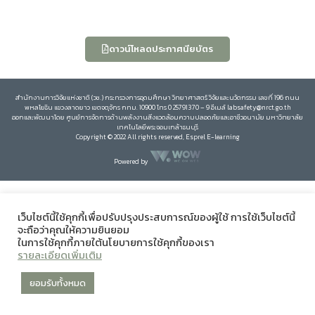
ดาวน์โหลดประกาศนียบัตร
สำนักงานการวิจัยแห่งชาติ (วช.) กระทรวงการอุดมศึกษา วิทยาศาสตร์ วิจัยและนวัตกรรม เลขที่ 196 ถนน
พหลโยธิน แขวงลาดยาว เขตจตุจักร กทม. 10900 โทร 0 25791370 – 9 อีเมล์ labsafety@nrct.go.th
ออกและพัฒนาโดย ศูนย์การจัดการด้านพลังงานสิ่งแวดล้อมความปลอดภัยและอาชีวอนามัย มหาวิทยาลัย
เทคโนโลยีพระจอมเกล้าธนบุรี
Copyright © 2022 All rights reserved, Esprel E-learning
Powered by
เว็บไซต์นี้ใช้คุกกี้เพื่อปรับปรุงประสบการณ์ของผู้ใช้ การใช้เว็บไซต์นี้
จะถือว่าคุณให้ความยินยอม
ในการใช้คุกกี้ภายใต้นโยบายการใช้คุกกี้ของเรา
รายละเอียดเพิ่มเติม
ยอมรับทั้งหมด