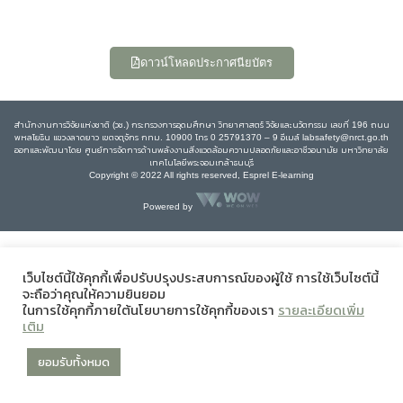
ดาวน์โหลดประกาศนียบัตร
สำนักงานการวิจัยแห่งชาติ (วช.) กระทรวงการอุดมศึกษา วิทยาศาสตร์ วิจัยและนวัตกรรม เลขที่ 196 ถนน
พหลโยธิน แขวงลาดยาว เขตจตุจักร กทม. 10900 โทร 0 25791370 – 9 อีเมล์ labsafety@nrct.go.th
ออกและพัฒนาโดย ศูนย์การจัดการด้านพลังงานสิ่งแวดล้อมความปลอดภัยและอาชีวอนามัย มหาวิทยาลัย
เทคโนโลยีพระจอมเกล้าธนบุรี
Copyright © 2022 All rights reserved, Esprel E-learning
Powered by
เว็บไซต์นี้ใช้คุกกี้เพื่อปรับปรุงประสบการณ์ของผู้ใช้ การใช้เว็บไซต์นี้
จะถือว่าคุณให้ความยินยอม
ในการใช้คุกกี้ภายใต้นโยบายการใช้คุกกี้ของเรา
รายละเอียดเพิ่ม
เติม
ยอมรับทั้งหมด