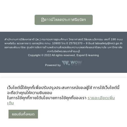
ดาวน์โหลดประกาศนียบัตร
สำนักงานการวิจัยแห่งชาติ (วช.) กระทรวงการอุดมศึกษา วิทยาศาสตร์ วิจัยและนวัตกรรม เลขที่ 196 ถนน
พหลโยธิน แขวงลาดยาว เขตจตุจักร กทม. 10900 โทร 0 25791370 – 9 อีเมล์ labsafety@nrct.go.th
ออกและพัฒนาโดย ศูนย์การจัดการด้านพลังงานสิ่งแวดล้อมความปลอดภัยและอาชีวอนามัย มหาวิทยาลัย
เทคโนโลยีพระจอมเกล้าธนบุรี
Copyright © 2022 All rights reserved, Esprel E-learning
Powered by
เว็บไซต์นี้ใช้คุกกี้เพื่อปรับปรุงประสบการณ์ของผู้ใช้ การใช้เว็บไซต์นี้
จะถือว่าคุณให้ความยินยอม
ในการใช้คุกกี้ภายใต้นโยบายการใช้คุกกี้ของเรา
รายละเอียดเพิ่ม
เติม
ยอมรับทั้งหมด