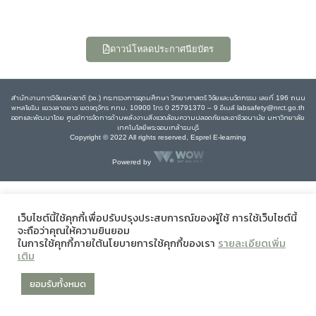
ดาวน์โหลดประกาศนียบัตร
สำนักงานการวิจัยแห่งชาติ (วช.) กระทรวงการอุดมศึกษา วิทยาศาสตร์ วิจัยและนวัตกรรม เลขที่ 196 ถนน
พหลโยธิน แขวงลาดยาว เขตจตุจักร กทม. 10900 โทร 0 25791370 – 9 อีเมล์ labsafety@nrct.go.th
ออกและพัฒนาโดย ศูนย์การจัดการด้านพลังงานสิ่งแวดล้อมความปลอดภัยและอาชีวอนามัย มหาวิทยาลัย
เทคโนโลยีพระจอมเกล้าธนบุรี
Copyright © 2022 All rights reserved, Esprel E-learning
Powered by
เว็บไซต์นี้ใช้คุกกี้เพื่อปรับปรุงประสบการณ์ของผู้ใช้ การใช้เว็บไซต์นี้
จะถือว่าคุณให้ความยินยอม
ในการใช้คุกกี้ภายใต้นโยบายการใช้คุกกี้ของเรา
รายละเอียดเพิ่ม
เติม
ยอมรับทั้งหมด