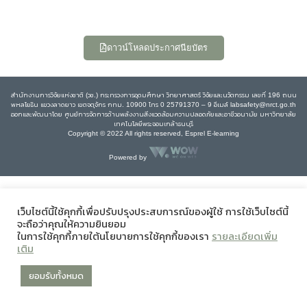
ดาวน์โหลดประกาศนียบัตร
สำนักงานการวิจัยแห่งชาติ (วช.) กระทรวงการอุดมศึกษา วิทยาศาสตร์ วิจัยและนวัตกรรม เลขที่ 196 ถนน
พหลโยธิน แขวงลาดยาว เขตจตุจักร กทม. 10900 โทร 0 25791370 – 9 อีเมล์ labsafety@nrct.go.th
ออกและพัฒนาโดย ศูนย์การจัดการด้านพลังงานสิ่งแวดล้อมความปลอดภัยและอาชีวอนามัย มหาวิทยาลัย
เทคโนโลยีพระจอมเกล้าธนบุรี
Copyright © 2022 All rights reserved, Esprel E-learning
Powered by
เว็บไซต์นี้ใช้คุกกี้เพื่อปรับปรุงประสบการณ์ของผู้ใช้ การใช้เว็บไซต์นี้
จะถือว่าคุณให้ความยินยอม
ในการใช้คุกกี้ภายใต้นโยบายการใช้คุกกี้ของเรา
รายละเอียดเพิ่ม
เติม
ยอมรับทั้งหมด