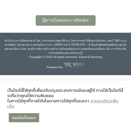
ดาวน์โหลดประกาศนียบัตร
สำนักงานการวิจัยแห่งชาติ (วช.) กระทรวงการอุดมศึกษา วิทยาศาสตร์ วิจัยและนวัตกรรม เลขที่ 196 ถนน
พหลโยธิน แขวงลาดยาว เขตจตุจักร กทม. 10900 โทร 0 25791370 – 9 อีเมล์ labsafety@nrct.go.th
ออกและพัฒนาโดย ศูนย์การจัดการด้านพลังงานสิ่งแวดล้อมความปลอดภัยและอาชีวอนามัย มหาวิทยาลัย
เทคโนโลยีพระจอมเกล้าธนบุรี
Copyright © 2022 All rights reserved, Esprel E-learning
Powered by
เว็บไซต์นี้ใช้คุกกี้เพื่อปรับปรุงประสบการณ์ของผู้ใช้ การใช้เว็บไซต์นี้
จะถือว่าคุณให้ความยินยอม
ในการใช้คุกกี้ภายใต้นโยบายการใช้คุกกี้ของเรา
รายละเอียดเพิ่ม
เติม
ยอมรับทั้งหมด