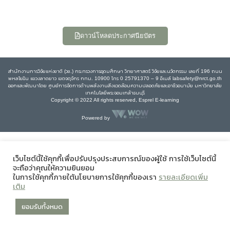
ดาวน์โหลดประกาศนียบัตร
สำนักงานการวิจัยแห่งชาติ (วช.) กระทรวงการอุดมศึกษา วิทยาศาสตร์ วิจัยและนวัตกรรม เลขที่ 196 ถนน
พหลโยธิน แขวงลาดยาว เขตจตุจักร กทม. 10900 โทร 0 25791370 – 9 อีเมล์ labsafety@nrct.go.th
ออกและพัฒนาโดย ศูนย์การจัดการด้านพลังงานสิ่งแวดล้อมความปลอดภัยและอาชีวอนามัย มหาวิทยาลัย
เทคโนโลยีพระจอมเกล้าธนบุรี
Copyright © 2022 All rights reserved, Esprel E-learning
Powered by
เว็บไซต์นี้ใช้คุกกี้เพื่อปรับปรุงประสบการณ์ของผู้ใช้ การใช้เว็บไซต์นี้
จะถือว่าคุณให้ความยินยอม
ในการใช้คุกกี้ภายใต้นโยบายการใช้คุกกี้ของเรา
รายละเอียดเพิ่ม
เติม
ยอมรับทั้งหมด