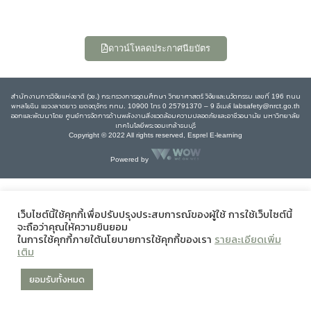
ดาวน์โหลดประกาศนียบัตร
สำนักงานการวิจัยแห่งชาติ (วช.) กระทรวงการอุดมศึกษา วิทยาศาสตร์ วิจัยและนวัตกรรม เลขที่ 196 ถนน
พหลโยธิน แขวงลาดยาว เขตจตุจักร กทม. 10900 โทร 0 25791370 – 9 อีเมล์ labsafety@nrct.go.th
ออกและพัฒนาโดย ศูนย์การจัดการด้านพลังงานสิ่งแวดล้อมความปลอดภัยและอาชีวอนามัย มหาวิทยาลัย
เทคโนโลยีพระจอมเกล้าธนบุรี
Copyright © 2022 All rights reserved, Esprel E-learning
Powered by
เว็บไซต์นี้ใช้คุกกี้เพื่อปรับปรุงประสบการณ์ของผู้ใช้ การใช้เว็บไซต์นี้
จะถือว่าคุณให้ความยินยอม
ในการใช้คุกกี้ภายใต้นโยบายการใช้คุกกี้ของเรา
รายละเอียดเพิ่ม
เติม
ยอมรับทั้งหมด