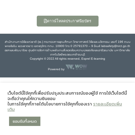
ดาวน์โหลดประกาศนียบัตร
สำนักงานการวิจัยแห่งชาติ (วช.) กระทรวงการอุดมศึกษา วิทยาศาสตร์ วิจัยและนวัตกรรม เลขที่ 196 ถนน
พหลโยธิน แขวงลาดยาว เขตจตุจักร กทม. 10900 โทร 0 25791370 – 9 อีเมล์ labsafety@nrct.go.th
ออกและพัฒนาโดย ศูนย์การจัดการด้านพลังงานสิ่งแวดล้อมความปลอดภัยและอาชีวอนามัย มหาวิทยาลัย
เทคโนโลยีพระจอมเกล้าธนบุรี
Copyright © 2022 All rights reserved, Esprel E-learning
Powered by
เว็บไซต์นี้ใช้คุกกี้เพื่อปรับปรุงประสบการณ์ของผู้ใช้ การใช้เว็บไซต์นี้
จะถือว่าคุณให้ความยินยอม
ในการใช้คุกกี้ภายใต้นโยบายการใช้คุกกี้ของเรา
รายละเอียดเพิ่ม
เติม
ยอมรับทั้งหมด