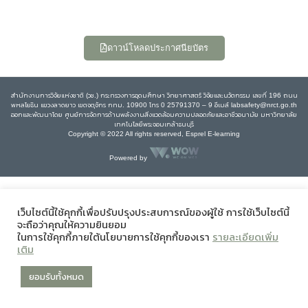
ดาวน์โหลดประกาศนียบัตร
สำนักงานการวิจัยแห่งชาติ (วช.) กระทรวงการอุดมศึกษา วิทยาศาสตร์ วิจัยและนวัตกรรม เลขที่ 196 ถนน
พหลโยธิน แขวงลาดยาว เขตจตุจักร กทม. 10900 โทร 0 25791370 – 9 อีเมล์ labsafety@nrct.go.th
ออกและพัฒนาโดย ศูนย์การจัดการด้านพลังงานสิ่งแวดล้อมความปลอดภัยและอาชีวอนามัย มหาวิทยาลัย
เทคโนโลยีพระจอมเกล้าธนบุรี
Copyright © 2022 All rights reserved, Esprel E-learning
Powered by
เว็บไซต์นี้ใช้คุกกี้เพื่อปรับปรุงประสบการณ์ของผู้ใช้ การใช้เว็บไซต์นี้
จะถือว่าคุณให้ความยินยอม
ในการใช้คุกกี้ภายใต้นโยบายการใช้คุกกี้ของเรา
รายละเอียดเพิ่ม
เติม
ยอมรับทั้งหมด