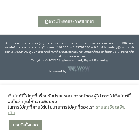
ดาวน์โหลดประกาศนียบัตร
สำนักงานการวิจัยแห่งชาติ (วช.) กระทรวงการอุดมศึกษา วิทยาศาสตร์ วิจัยและนวัตกรรม เลขที่ 196 ถนน
พหลโยธิน แขวงลาดยาว เขตจตุจักร กทม. 10900 โทร 0 25791370 – 9 อีเมล์ labsafety@nrct.go.th
ออกและพัฒนาโดย ศูนย์การจัดการด้านพลังงานสิ่งแวดล้อมความปลอดภัยและอาชีวอนามัย มหาวิทยาลัย
เทคโนโลยีพระจอมเกล้าธนบุรี
Copyright © 2022 All rights reserved, Esprel E-learning
Powered by
เว็บไซต์นี้ใช้คุกกี้เพื่อปรับปรุงประสบการณ์ของผู้ใช้ การใช้เว็บไซต์นี้
จะถือว่าคุณให้ความยินยอม
ในการใช้คุกกี้ภายใต้นโยบายการใช้คุกกี้ของเรา
รายละเอียดเพิ่ม
เติม
ยอมรับทั้งหมด