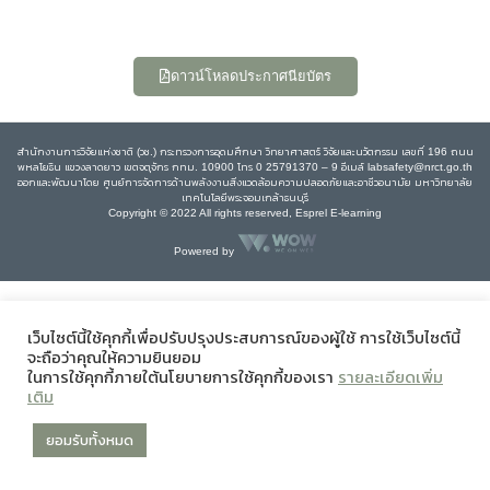
ดาวน์โหลดประกาศนียบัตร
สำนักงานการวิจัยแห่งชาติ (วช.) กระทรวงการอุดมศึกษา วิทยาศาสตร์ วิจัยและนวัตกรรม เลขที่ 196 ถนน
พหลโยธิน แขวงลาดยาว เขตจตุจักร กทม. 10900 โทร 0 25791370 – 9 อีเมล์ labsafety@nrct.go.th
ออกและพัฒนาโดย ศูนย์การจัดการด้านพลังงานสิ่งแวดล้อมความปลอดภัยและอาชีวอนามัย มหาวิทยาลัย
เทคโนโลยีพระจอมเกล้าธนบุรี
Copyright © 2022 All rights reserved, Esprel E-learning
Powered by
เว็บไซต์นี้ใช้คุกกี้เพื่อปรับปรุงประสบการณ์ของผู้ใช้ การใช้เว็บไซต์นี้
จะถือว่าคุณให้ความยินยอม
ในการใช้คุกกี้ภายใต้นโยบายการใช้คุกกี้ของเรา
รายละเอียดเพิ่ม
เติม
ยอมรับทั้งหมด