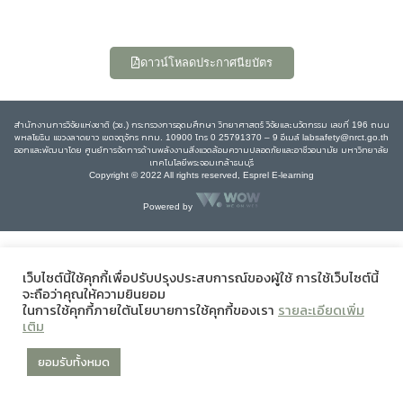
ดาวน์โหลดประกาศนียบัตร
สำนักงานการวิจัยแห่งชาติ (วช.) กระทรวงการอุดมศึกษา วิทยาศาสตร์ วิจัยและนวัตกรรม เลขที่ 196 ถนน
พหลโยธิน แขวงลาดยาว เขตจตุจักร กทม. 10900 โทร 0 25791370 – 9 อีเมล์ labsafety@nrct.go.th
ออกและพัฒนาโดย ศูนย์การจัดการด้านพลังงานสิ่งแวดล้อมความปลอดภัยและอาชีวอนามัย มหาวิทยาลัย
เทคโนโลยีพระจอมเกล้าธนบุรี
Copyright © 2022 All rights reserved, Esprel E-learning
Powered by
เว็บไซต์นี้ใช้คุกกี้เพื่อปรับปรุงประสบการณ์ของผู้ใช้ การใช้เว็บไซต์นี้
จะถือว่าคุณให้ความยินยอม
ในการใช้คุกกี้ภายใต้นโยบายการใช้คุกกี้ของเรา
รายละเอียดเพิ่ม
เติม
ยอมรับทั้งหมด