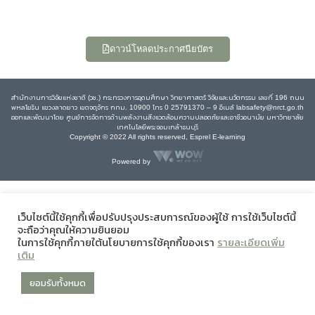
ดาวน์โหลดประกาศนียบัตร
สำนักงานการวิจัยแห่งชาติ (วช.) กระทรวงการอุดมศึกษา วิทยาศาสตร์ วิจัยและนวัตกรรม เลขที่ 196 ถนน
พหลโยธิน แขวงลาดยาว เขตจตุจักร กทม. 10900 โทร 0 25791370 – 9 อีเมล์ labsafety@nrct.go.th
ออกและพัฒนาโดย ศูนย์การจัดการด้านพลังงานสิ่งแวดล้อมความปลอดภัยและอาชีวอนามัย มหาวิทยาลัย
เทคโนโลยีพระจอมเกล้าธนบุรี
Copyright © 2022 All rights reserved, Esprel E-learning
Powered by
เว็บไซต์นี้ใช้คุกกี้เพื่อปรับปรุงประสบการณ์ของผู้ใช้ การใช้เว็บไซต์นี้
จะถือว่าคุณให้ความยินยอม
ในการใช้คุกกี้ภายใต้นโยบายการใช้คุกกี้ของเรา
รายละเอียดเพิ่ม
เติม
ยอมรับทั้งหมด