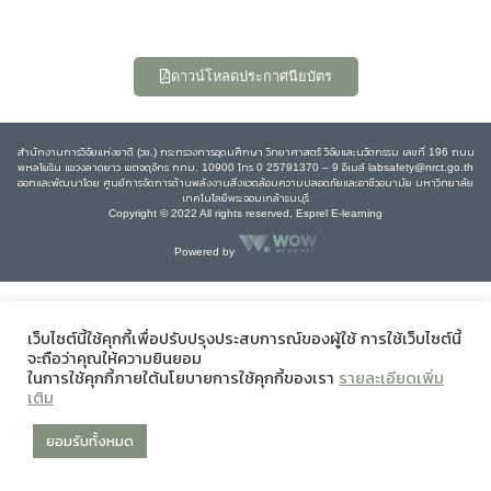
ดาวน์โหลดประกาศนียบัตร
สำนักงานการวิจัยแห่งชาติ (วช.) กระทรวงการอุดมศึกษา วิทยาศาสตร์ วิจัยและนวัตกรรม เลขที่ 196 ถนน
พหลโยธิน แขวงลาดยาว เขตจตุจักร กทม. 10900 โทร 0 25791370 – 9 อีเมล์ labsafety@nrct.go.th
ออกและพัฒนาโดย ศูนย์การจัดการด้านพลังงานสิ่งแวดล้อมความปลอดภัยและอาชีวอนามัย มหาวิทยาลัย
เทคโนโลยีพระจอมเกล้าธนบุรี
Copyright © 2022 All rights reserved, Esprel E-learning
Powered by
เว็บไซต์นี้ใช้คุกกี้เพื่อปรับปรุงประสบการณ์ของผู้ใช้ การใช้เว็บไซต์นี้
จะถือว่าคุณให้ความยินยอม
ในการใช้คุกกี้ภายใต้นโยบายการใช้คุกกี้ของเรา
รายละเอียดเพิ่ม
เติม
ยอมรับทั้งหมด