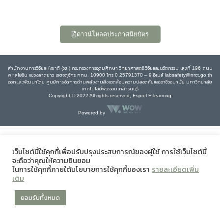
ดาวน์โหลดประกาศนียบัตร
สำนักงานการวิจัยแห่งชาติ (วช.) กระทรวงการอุดมศึกษา วิทยาศาสตร์ วิจัยและนวัตกรรม เลขที่ 196 ถนน
พหลโยธิน แขวงลาดยาว เขตจตุจักร กทม. 10900 โทร 0 25791370 – 9 อีเมล์ labsafety@nrct.go.th
ออกและพัฒนาโดย ศูนย์การจัดการด้านพลังงานสิ่งแวดล้อมความปลอดภัยและอาชีวอนามัย มหาวิทยาลัย
เทคโนโลยีพระจอมเกล้าธนบุรี
Copyright © 2022 All rights reserved, Esprel E-learning
Powered by
เว็บไซต์นี้ใช้คุกกี้เพื่อปรับปรุงประสบการณ์ของผู้ใช้ การใช้เว็บไซต์นี้
จะถือว่าคุณให้ความยินยอม
ในการใช้คุกกี้ภายใต้นโยบายการใช้คุกกี้ของเรา
รายละเอียดเพิ่ม
เติม
ยอมรับทั้งหมด