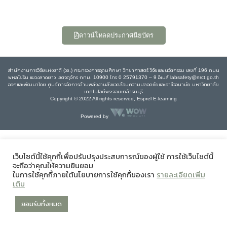
ดาวน์โหลดประกาศนียบัตร
สำนักงานการวิจัยแห่งชาติ (วช.) กระทรวงการอุดมศึกษา วิทยาศาสตร์ วิจัยและนวัตกรรม เลขที่ 196 ถนน
พหลโยธิน แขวงลาดยาว เขตจตุจักร กทม. 10900 โทร 0 25791370 – 9 อีเมล์ labsafety@nrct.go.th
ออกและพัฒนาโดย ศูนย์การจัดการด้านพลังงานสิ่งแวดล้อมความปลอดภัยและอาชีวอนามัย มหาวิทยาลัย
เทคโนโลยีพระจอมเกล้าธนบุรี
Copyright © 2022 All rights reserved, Esprel E-learning
Powered by
เว็บไซต์นี้ใช้คุกกี้เพื่อปรับปรุงประสบการณ์ของผู้ใช้ การใช้เว็บไซต์นี้
จะถือว่าคุณให้ความยินยอม
ในการใช้คุกกี้ภายใต้นโยบายการใช้คุกกี้ของเรา
รายละเอียดเพิ่ม
เติม
ยอมรับทั้งหมด