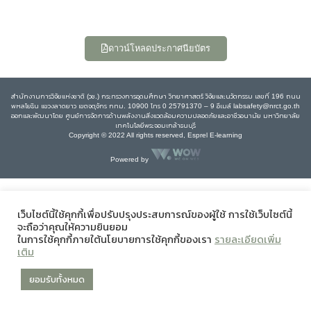
ดาวน์โหลดประกาศนียบัตร
สำนักงานการวิจัยแห่งชาติ (วช.) กระทรวงการอุดมศึกษา วิทยาศาสตร์ วิจัยและนวัตกรรม เลขที่ 196 ถนน
พหลโยธิน แขวงลาดยาว เขตจตุจักร กทม. 10900 โทร 0 25791370 – 9 อีเมล์ labsafety@nrct.go.th
ออกและพัฒนาโดย ศูนย์การจัดการด้านพลังงานสิ่งแวดล้อมความปลอดภัยและอาชีวอนามัย มหาวิทยาลัย
เทคโนโลยีพระจอมเกล้าธนบุรี
Copyright © 2022 All rights reserved, Esprel E-learning
Powered by
เว็บไซต์นี้ใช้คุกกี้เพื่อปรับปรุงประสบการณ์ของผู้ใช้ การใช้เว็บไซต์นี้
จะถือว่าคุณให้ความยินยอม
ในการใช้คุกกี้ภายใต้นโยบายการใช้คุกกี้ของเรา
รายละเอียดเพิ่ม
เติม
ยอมรับทั้งหมด