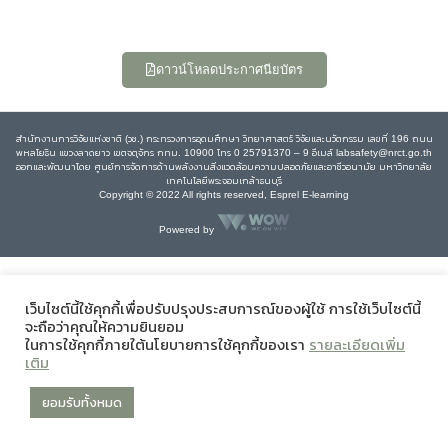
ดาวน์โหลดประกาศนียบัตร
สำนักงานการวิจัยแห่งชาติ (วช.) กระทรวงการอุดมศึกษา วิทยาศาสตร์ วิจัยและนวัตกรรม เลขที่ 196 ถนน
พหลโยธิน แขวงลาดยาว เขตจตุจักร กทม. 10900 โทร 0 25791370 – 9 อีเมล์ labsafety@nrct.go.th
ออกและพัฒนาโดย ศูนย์การจัดการด้านพลังงานสิ่งแวดล้อมความปลอดภัยและอาชีวอนามัย มหาวิทยาลัย
เทคโนโลยีพระจอมเกล้าธนบุรี
Copyright © 2022 All rights reserved, Esprel E-learning
Powered by
เว็บไซต์นี้ใช้คุกกี้เพื่อปรับปรุงประสบการณ์ของผู้ใช้ การใช้เว็บไซต์นี้
จะถือว่าคุณให้ความยินยอม
ในการใช้คุกกี้ภายใต้นโยบายการใช้คุกกี้ของเรา
รายละเอียดเพิ่ม
เติม
ยอมรับทั้งหมด