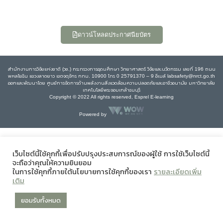
ดาวน์โหลดประกาศนียบัตร
สำนักงานการวิจัยแห่งชาติ (วช.) กระทรวงการอุดมศึกษา วิทยาศาสตร์ วิจัยและนวัตกรรม เลขที่ 196 ถนน
พหลโยธิน แขวงลาดยาว เขตจตุจักร กทม. 10900 โทร 0 25791370 – 9 อีเมล์ labsafety@nrct.go.th
ออกและพัฒนาโดย ศูนย์การจัดการด้านพลังงานสิ่งแวดล้อมความปลอดภัยและอาชีวอนามัย มหาวิทยาลัย
เทคโนโลยีพระจอมเกล้าธนบุรี
Copyright © 2022 All rights reserved, Esprel E-learning
Powered by
เว็บไซต์นี้ใช้คุกกี้เพื่อปรับปรุงประสบการณ์ของผู้ใช้ การใช้เว็บไซต์นี้
จะถือว่าคุณให้ความยินยอม
ในการใช้คุกกี้ภายใต้นโยบายการใช้คุกกี้ของเรา
รายละเอียดเพิ่ม
เติม
ยอมรับทั้งหมด