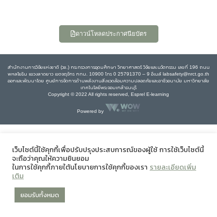
ดาวน์โหลดประกาศนียบัตร
สำนักงานการวิจัยแห่งชาติ (วช.) กระทรวงการอุดมศึกษา วิทยาศาสตร์ วิจัยและนวัตกรรม เลขที่ 196 ถนน
พหลโยธิน แขวงลาดยาว เขตจตุจักร กทม. 10900 โทร 0 25791370 – 9 อีเมล์ labsafety@nrct.go.th
ออกและพัฒนาโดย ศูนย์การจัดการด้านพลังงานสิ่งแวดล้อมความปลอดภัยและอาชีวอนามัย มหาวิทยาลัย
เทคโนโลยีพระจอมเกล้าธนบุรี
Copyright © 2022 All rights reserved, Esprel E-learning
Powered by
เว็บไซต์นี้ใช้คุกกี้เพื่อปรับปรุงประสบการณ์ของผู้ใช้ การใช้เว็บไซต์นี้
จะถือว่าคุณให้ความยินยอม
ในการใช้คุกกี้ภายใต้นโยบายการใช้คุกกี้ของเรา
รายละเอียดเพิ่ม
เติม
ยอมรับทั้งหมด