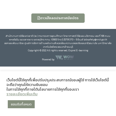
ดาวน์โหลดประกาศนียบัตร
สำนักงานการวิจัยแห่งชาติ (วช.) กระทรวงการอุดมศึกษา วิทยาศาสตร์ วิจัยและนวัตกรรม เลขที่ 196 ถนน
พหลโยธิน แขวงลาดยาว เขตจตุจักร กทม. 10900 โทร 0 25791370 – 9 อีเมล์ labsafety@nrct.go.th
ออกและพัฒนาโดย ศูนย์การจัดการด้านพลังงานสิ่งแวดล้อมความปลอดภัยและอาชีวอนามัย มหาวิทยาลัย
เทคโนโลยีพระจอมเกล้าธนบุรี
Copyright © 2022 All rights reserved, Esprel E-learning
Powered by
เว็บไซต์นี้ใช้คุกกี้เพื่อปรับปรุงประสบการณ์ของผู้ใช้ การใช้เว็บไซต์นี้
จะถือว่าคุณให้ความยินยอม
ในการใช้คุกกี้ภายใต้นโยบายการใช้คุกกี้ของเรา
รายละเอียดเพิ่มเติม
ยอมรับทั้งหมด