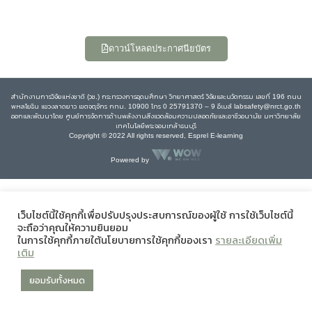
ดาวน์โหลดประกาศนียบัตร
สำนักงานการวิจัยแห่งชาติ (วช.) กระทรวงการอุดมศึกษา วิทยาศาสตร์ วิจัยและนวัตกรรม เลขที่ 196 ถนน
พหลโยธิน แขวงลาดยาว เขตจตุจักร กทม. 10900 โทร 0 25791370 – 9 อีเมล์ labsafety@nrct.go.th
ออกและพัฒนาโดย ศูนย์การจัดการด้านพลังงานสิ่งแวดล้อมความปลอดภัยและอาชีวอนามัย มหาวิทยาลัย
เทคโนโลยีพระจอมเกล้าธนบุรี
Copyright © 2022 All rights reserved, Esprel E-learning
Powered by
เว็บไซต์นี้ใช้คุกกี้เพื่อปรับปรุงประสบการณ์ของผู้ใช้ การใช้เว็บไซต์นี้
จะถือว่าคุณให้ความยินยอม
ในการใช้คุกกี้ภายใต้นโยบายการใช้คุกกี้ของเรา
รายละเอียดเพิ่ม
เติม
ยอมรับทั้งหมด