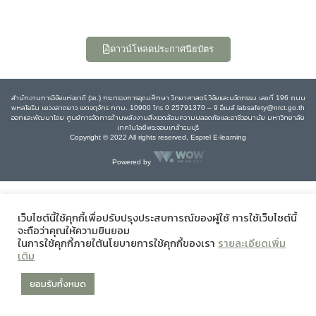
ดาวน์โหลดประกาศนียบัตร
สำนักงานการวิจัยแห่งชาติ (วช.) กระทรวงการอุดมศึกษา วิทยาศาสตร์ วิจัยและนวัตกรรม เลขที่ 196 ถนน
พหลโยธิน แขวงลาดยาว เขตจตุจักร กทม. 10900 โทร 0 25791370 – 9 อีเมล์ labsafety@nrct.go.th
ออกและพัฒนาโดย ศูนย์การจัดการด้านพลังงานสิ่งแวดล้อมความปลอดภัยและอาชีวอนามัย มหาวิทยาลัย
เทคโนโลยีพระจอมเกล้าธนบุรี
Copyright © 2022 All rights reserved, Esprel E-learning
Powered by
เว็บไซต์นี้ใช้คุกกี้เพื่อปรับปรุงประสบการณ์ของผู้ใช้ การใช้เว็บไซต์นี้
จะถือว่าคุณให้ความยินยอม
ในการใช้คุกกี้ภายใต้นโยบายการใช้คุกกี้ของเรา
รายละเอียดเพิ่ม
เติม
ยอมรับทั้งหมด