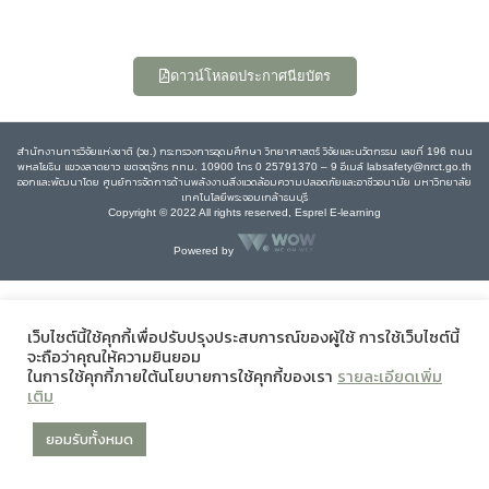
ดาวน์โหลดประกาศนียบัตร
สำนักงานการวิจัยแห่งชาติ (วช.) กระทรวงการอุดมศึกษา วิทยาศาสตร์ วิจัยและนวัตกรรม เลขที่ 196 ถนน
พหลโยธิน แขวงลาดยาว เขตจตุจักร กทม. 10900 โทร 0 25791370 – 9 อีเมล์ labsafety@nrct.go.th
ออกและพัฒนาโดย ศูนย์การจัดการด้านพลังงานสิ่งแวดล้อมความปลอดภัยและอาชีวอนามัย มหาวิทยาลัย
เทคโนโลยีพระจอมเกล้าธนบุรี
Copyright © 2022 All rights reserved, Esprel E-learning
Powered by
เว็บไซต์นี้ใช้คุกกี้เพื่อปรับปรุงประสบการณ์ของผู้ใช้ การใช้เว็บไซต์นี้
จะถือว่าคุณให้ความยินยอม
ในการใช้คุกกี้ภายใต้นโยบายการใช้คุกกี้ของเรา
รายละเอียดเพิ่ม
เติม
ยอมรับทั้งหมด