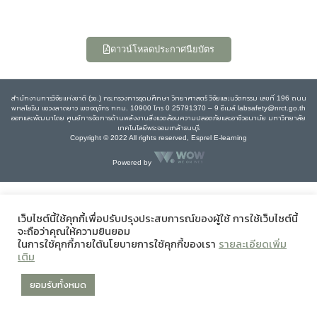
ดาวน์โหลดประกาศนียบัตร
สำนักงานการวิจัยแห่งชาติ (วช.) กระทรวงการอุดมศึกษา วิทยาศาสตร์ วิจัยและนวัตกรรม เลขที่ 196 ถนน
พหลโยธิน แขวงลาดยาว เขตจตุจักร กทม. 10900 โทร 0 25791370 – 9 อีเมล์ labsafety@nrct.go.th
ออกและพัฒนาโดย ศูนย์การจัดการด้านพลังงานสิ่งแวดล้อมความปลอดภัยและอาชีวอนามัย มหาวิทยาลัย
เทคโนโลยีพระจอมเกล้าธนบุรี
Copyright © 2022 All rights reserved, Esprel E-learning
Powered by
เว็บไซต์นี้ใช้คุกกี้เพื่อปรับปรุงประสบการณ์ของผู้ใช้ การใช้เว็บไซต์นี้
จะถือว่าคุณให้ความยินยอม
ในการใช้คุกกี้ภายใต้นโยบายการใช้คุกกี้ของเรา
รายละเอียดเพิ่ม
เติม
ยอมรับทั้งหมด