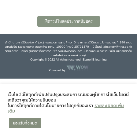
ดาวน์โหลดประกาศนียบัตร
สำนักงานการวิจัยแห่งชาติ (วช.) กระทรวงการอุดมศึกษา วิทยาศาสตร์ วิจัยและนวัตกรรม เลขที่ 196 ถนน
พหลโยธิน แขวงลาดยาว เขตจตุจักร กทม. 10900 โทร 0 25791370 – 9 อีเมล์ labsafety@nrct.go.th
ออกและพัฒนาโดย ศูนย์การจัดการด้านพลังงานสิ่งแวดล้อมความปลอดภัยและอาชีวอนามัย มหาวิทยาลัย
เทคโนโลยีพระจอมเกล้าธนบุรี
Copyright © 2022 All rights reserved, Esprel E-learning
Powered by
เว็บไซต์นี้ใช้คุกกี้เพื่อปรับปรุงประสบการณ์ของผู้ใช้ การใช้เว็บไซต์นี้
จะถือว่าคุณให้ความยินยอม
ในการใช้คุกกี้ภายใต้นโยบายการใช้คุกกี้ของเรา
รายละเอียดเพิ่ม
เติม
ยอมรับทั้งหมด