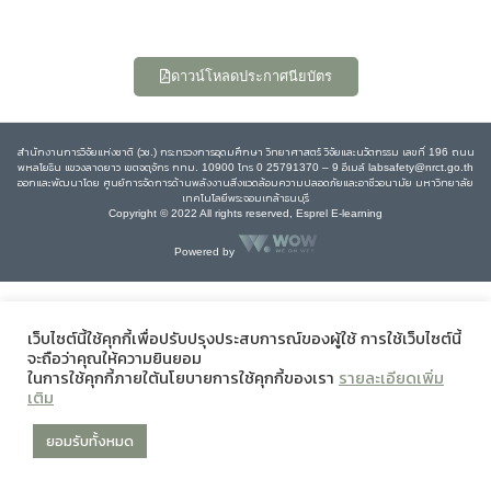
ดาวน์โหลดประกาศนียบัตร
สำนักงานการวิจัยแห่งชาติ (วช.) กระทรวงการอุดมศึกษา วิทยาศาสตร์ วิจัยและนวัตกรรม เลขที่ 196 ถนน
พหลโยธิน แขวงลาดยาว เขตจตุจักร กทม. 10900 โทร 0 25791370 – 9 อีเมล์ labsafety@nrct.go.th
ออกและพัฒนาโดย ศูนย์การจัดการด้านพลังงานสิ่งแวดล้อมความปลอดภัยและอาชีวอนามัย มหาวิทยาลัย
เทคโนโลยีพระจอมเกล้าธนบุรี
Copyright © 2022 All rights reserved, Esprel E-learning
Powered by
เว็บไซต์นี้ใช้คุกกี้เพื่อปรับปรุงประสบการณ์ของผู้ใช้ การใช้เว็บไซต์นี้
จะถือว่าคุณให้ความยินยอม
ในการใช้คุกกี้ภายใต้นโยบายการใช้คุกกี้ของเรา
รายละเอียดเพิ่ม
เติม
ยอมรับทั้งหมด