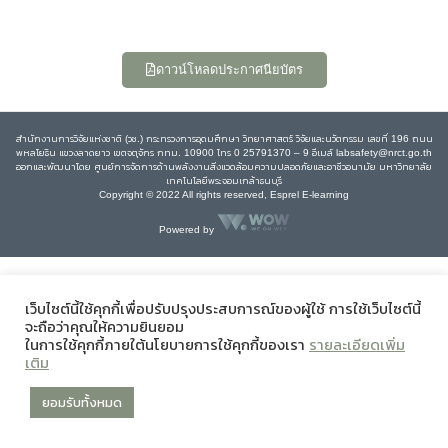
ดาวน์โหลดประกาศนียบัตร
สำนักงานการวิจัยแห่งชาติ (วช.) กระทรวงการอุดมศึกษา วิทยาศาสตร์ วิจัยและนวัตกรรม เลขที่ 196 ถนน
พหลโยธิน แขวงลาดยาว เขตจตุจักร กทม. 10900 โทร 0 25791370 – 9 อีเมล์ labsafety@nrct.go.th
ออกและพัฒนาโดย ศูนย์การจัดการด้านพลังงานสิ่งแวดล้อมความปลอดภัยและอาชีวอนามัย มหาวิทยาลัย
เทคโนโลยีพระจอมเกล้าธนบุรี
Copyright © 2022 All rights reserved, Esprel E-learning
Powered by
เว็บไซต์นี้ใช้คุกกี้เพื่อปรับปรุงประสบการณ์ของผู้ใช้ การใช้เว็บไซต์นี้
จะถือว่าคุณให้ความยินยอม
ในการใช้คุกกี้ภายใต้นโยบายการใช้คุกกี้ของเรา
รายละเอียดเพิ่ม
เติม
ยอมรับทั้งหมด