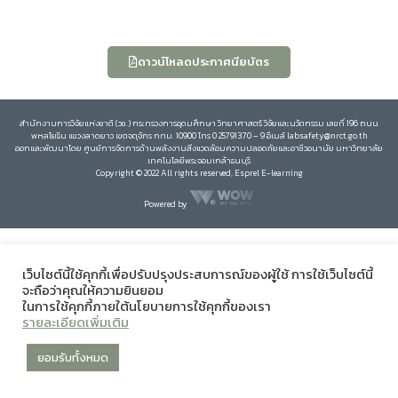
ดาวน์โหลดประกาศนียบัตร
สำนักงานการวิจัยแห่งชาติ (วช.) กระทรวงการอุดมศึกษา วิทยาศาสตร์ วิจัยและนวัตกรรม เลขที่ 196 ถนน
พหลโยธิน แขวงลาดยาว เขตจตุจักร กทม. 10900 โทร 0 25791370 – 9 อีเมล์ labsafety@nrct.go.th
ออกและพัฒนาโดย ศูนย์การจัดการด้านพลังงานสิ่งแวดล้อมความปลอดภัยและอาชีวอนามัย มหาวิทยาลัย
เทคโนโลยีพระจอมเกล้าธนบุรี
Copyright © 2022 All rights reserved, Esprel E-learning
Powered by
เว็บไซต์นี้ใช้คุกกี้เพื่อปรับปรุงประสบการณ์ของผู้ใช้ การใช้เว็บไซต์นี้
จะถือว่าคุณให้ความยินยอม
ในการใช้คุกกี้ภายใต้นโยบายการใช้คุกกี้ของเรา
รายละเอียดเพิ่มเติม
ยอมรับทั้งหมด