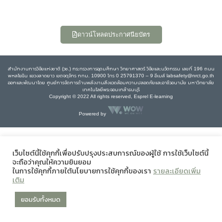
ดาวน์โหลดประกาศนียบัตร
สำนักงานการวิจัยแห่งชาติ (วช.) กระทรวงการอุดมศึกษา วิทยาศาสตร์ วิจัยและนวัตกรรม เลขที่ 196 ถนน
พหลโยธิน แขวงลาดยาว เขตจตุจักร กทม. 10900 โทร 0 25791370 – 9 อีเมล์ labsafety@nrct.go.th
ออกและพัฒนาโดย ศูนย์การจัดการด้านพลังงานสิ่งแวดล้อมความปลอดภัยและอาชีวอนามัย มหาวิทยาลัย
เทคโนโลยีพระจอมเกล้าธนบุรี
Copyright © 2022 All rights reserved, Esprel E-learning
Powered by
เว็บไซต์นี้ใช้คุกกี้เพื่อปรับปรุงประสบการณ์ของผู้ใช้ การใช้เว็บไซต์นี้
จะถือว่าคุณให้ความยินยอม
ในการใช้คุกกี้ภายใต้นโยบายการใช้คุกกี้ของเรา
รายละเอียดเพิ่ม
เติม
ยอมรับทั้งหมด