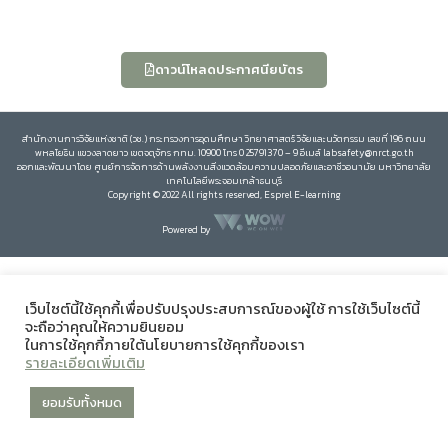
ดาวน์โหลดประกาศนียบัตร
สำนักงานการวิจัยแห่งชาติ (วช.) กระทรวงการอุดมศึกษา วิทยาศาสตร์ วิจัยและนวัตกรรม เลขที่ 196 ถนน
พหลโยธิน แขวงลาดยาว เขตจตุจักร กทม. 10900 โทร 0 25791370 – 9 อีเมล์ labsafety@nrct.go.th
ออกและพัฒนาโดย ศูนย์การจัดการด้านพลังงานสิ่งแวดล้อมความปลอดภัยและอาชีวอนามัย มหาวิทยาลัย
เทคโนโลยีพระจอมเกล้าธนบุรี
Copyright © 2022 All rights reserved, Esprel E-learning
Powered by
เว็บไซต์นี้ใช้คุกกี้เพื่อปรับปรุงประสบการณ์ของผู้ใช้ การใช้เว็บไซต์นี้
จะถือว่าคุณให้ความยินยอม
ในการใช้คุกกี้ภายใต้นโยบายการใช้คุกกี้ของเรา
รายละเอียดเพิ่มเติม
ยอมรับทั้งหมด