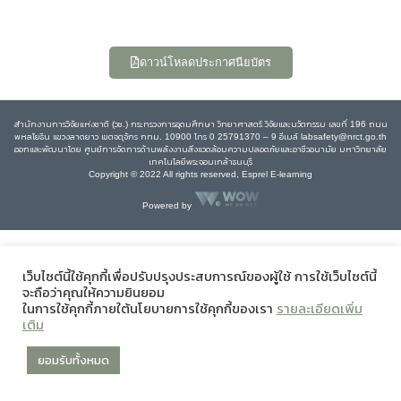
ดาวน์โหลดประกาศนียบัตร
สำนักงานการวิจัยแห่งชาติ (วช.) กระทรวงการอุดมศึกษา วิทยาศาสตร์ วิจัยและนวัตกรรม เลขที่ 196 ถนน
พหลโยธิน แขวงลาดยาว เขตจตุจักร กทม. 10900 โทร 0 25791370 – 9 อีเมล์ labsafety@nrct.go.th
ออกและพัฒนาโดย ศูนย์การจัดการด้านพลังงานสิ่งแวดล้อมความปลอดภัยและอาชีวอนามัย มหาวิทยาลัย
เทคโนโลยีพระจอมเกล้าธนบุรี
Copyright © 2022 All rights reserved, Esprel E-learning
Powered by
เว็บไซต์นี้ใช้คุกกี้เพื่อปรับปรุงประสบการณ์ของผู้ใช้ การใช้เว็บไซต์นี้
จะถือว่าคุณให้ความยินยอม
ในการใช้คุกกี้ภายใต้นโยบายการใช้คุกกี้ของเรา
รายละเอียดเพิ่ม
เติม
ยอมรับทั้งหมด