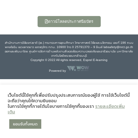
ดาวน์โหลดประกาศนียบัตร
สำนักงานการวิจัยแห่งชาติ (วช.) กระทรวงการอุดมศึกษา วิทยาศาสตร์ วิจัยและนวัตกรรม เลขที่ 196 ถนน
พหลโยธิน แขวงลาดยาว เขตจตุจักร กทม. 10900 โทร 0 25791370 – 9 อีเมล์ labsafety@nrct.go.th
ออกและพัฒนาโดย ศูนย์การจัดการด้านพลังงานสิ่งแวดล้อมความปลอดภัยและอาชีวอนามัย มหาวิทยาลัย
เทคโนโลยีพระจอมเกล้าธนบุรี
Copyright © 2022 All rights reserved, Esprel E-learning
Powered by
เว็บไซต์นี้ใช้คุกกี้เพื่อปรับปรุงประสบการณ์ของผู้ใช้ การใช้เว็บไซต์นี้
จะถือว่าคุณให้ความยินยอม
ในการใช้คุกกี้ภายใต้นโยบายการใช้คุกกี้ของเรา
รายละเอียดเพิ่ม
เติม
ยอมรับทั้งหมด