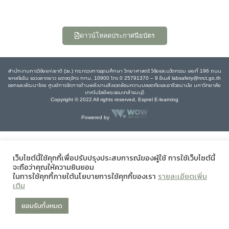
ดาวน์โหลดประกาศนียบัตร
สำนักงานการวิจัยแห่งชาติ (วช.) กระทรวงการอุดมศึกษา วิทยาศาสตร์ วิจัยและนวัตกรรม เลขที่ 196 ถนน
พหลโยธิน แขวงลาดยาว เขตจตุจักร กทม. 10900 โทร 0 25791370 – 9 อีเมล์ labsafety@nrct.go.th
ออกและพัฒนาโดย ศูนย์การจัดการด้านพลังงานสิ่งแวดล้อมความปลอดภัยและอาชีวอนามัย มหาวิทยาลัย
เทคโนโลยีพระจอมเกล้าธนบุรี
Copyright © 2022 All rights reserved, Esprel E-learning
Powered by
เว็บไซต์นี้ใช้คุกกี้เพื่อปรับปรุงประสบการณ์ของผู้ใช้ การใช้เว็บไซต์นี้
จะถือว่าคุณให้ความยินยอม
ในการใช้คุกกี้ภายใต้นโยบายการใช้คุกกี้ของเรา
รายละเอียดเพิ่ม
เติม
ยอมรับทั้งหมด