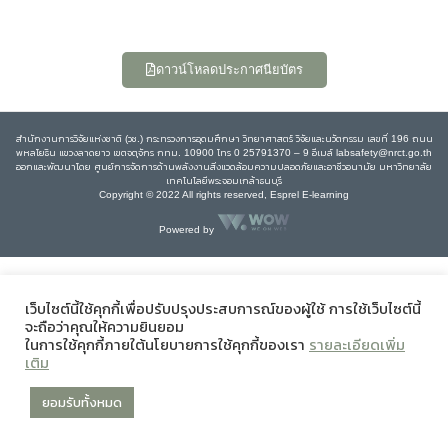
ดาวน์โหลดประกาศนียบัตร
สำนักงานการวิจัยแห่งชาติ (วช.) กระทรวงการอุดมศึกษา วิทยาศาสตร์ วิจัยและนวัตกรรม เลขที่ 196 ถนน
พหลโยธิน แขวงลาดยาว เขตจตุจักร กทม. 10900 โทร 0 25791370 – 9 อีเมล์ labsafety@nrct.go.th
ออกและพัฒนาโดย ศูนย์การจัดการด้านพลังงานสิ่งแวดล้อมความปลอดภัยและอาชีวอนามัย มหาวิทยาลัย
เทคโนโลยีพระจอมเกล้าธนบุรี
Copyright © 2022 All rights reserved, Esprel E-learning
Powered by
เว็บไซต์นี้ใช้คุกกี้เพื่อปรับปรุงประสบการณ์ของผู้ใช้ การใช้เว็บไซต์นี้
จะถือว่าคุณให้ความยินยอม
ในการใช้คุกกี้ภายใต้นโยบายการใช้คุกกี้ของเรา
รายละเอียดเพิ่ม
เติม
ยอมรับทั้งหมด