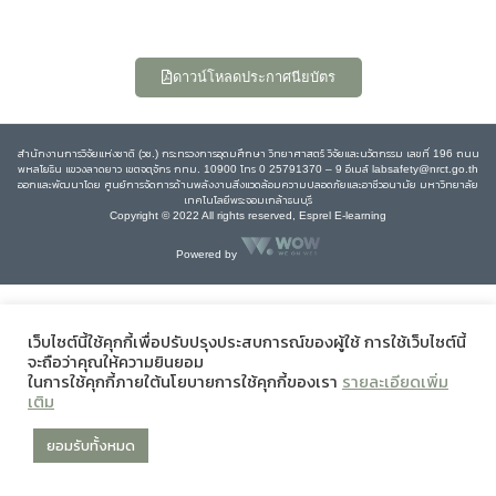
ดาวน์โหลดประกาศนียบัตร
สำนักงานการวิจัยแห่งชาติ (วช.) กระทรวงการอุดมศึกษา วิทยาศาสตร์ วิจัยและนวัตกรรม เลขที่ 196 ถนน
พหลโยธิน แขวงลาดยาว เขตจตุจักร กทม. 10900 โทร 0 25791370 – 9 อีเมล์ labsafety@nrct.go.th
ออกและพัฒนาโดย ศูนย์การจัดการด้านพลังงานสิ่งแวดล้อมความปลอดภัยและอาชีวอนามัย มหาวิทยาลัย
เทคโนโลยีพระจอมเกล้าธนบุรี
Copyright © 2022 All rights reserved, Esprel E-learning
Powered by
เว็บไซต์นี้ใช้คุกกี้เพื่อปรับปรุงประสบการณ์ของผู้ใช้ การใช้เว็บไซต์นี้
จะถือว่าคุณให้ความยินยอม
ในการใช้คุกกี้ภายใต้นโยบายการใช้คุกกี้ของเรา
รายละเอียดเพิ่ม
เติม
ยอมรับทั้งหมด