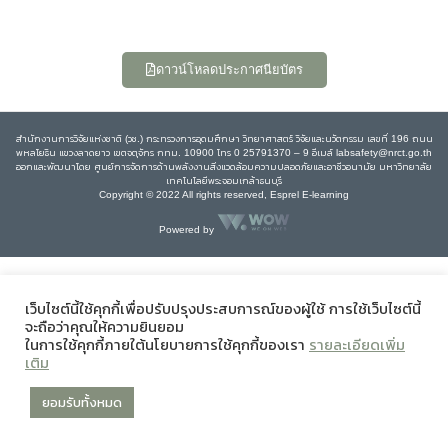
ดาวน์โหลดประกาศนียบัตร
สำนักงานการวิจัยแห่งชาติ (วช.) กระทรวงการอุดมศึกษา วิทยาศาสตร์ วิจัยและนวัตกรรม เลขที่ 196 ถนน
พหลโยธิน แขวงลาดยาว เขตจตุจักร กทม. 10900 โทร 0 25791370 – 9 อีเมล์ labsafety@nrct.go.th
ออกและพัฒนาโดย ศูนย์การจัดการด้านพลังงานสิ่งแวดล้อมความปลอดภัยและอาชีวอนามัย มหาวิทยาลัย
เทคโนโลยีพระจอมเกล้าธนบุรี
Copyright © 2022 All rights reserved, Esprel E-learning
Powered by
เว็บไซต์นี้ใช้คุกกี้เพื่อปรับปรุงประสบการณ์ของผู้ใช้ การใช้เว็บไซต์นี้
จะถือว่าคุณให้ความยินยอม
ในการใช้คุกกี้ภายใต้นโยบายการใช้คุกกี้ของเรา
รายละเอียดเพิ่ม
เติม
ยอมรับทั้งหมด