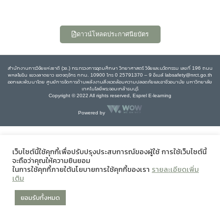
ดาวน์โหลดประกาศนียบัตร
สำนักงานการวิจัยแห่งชาติ (วช.) กระทรวงการอุดมศึกษา วิทยาศาสตร์ วิจัยและนวัตกรรม เลขที่ 196 ถนน
พหลโยธิน แขวงลาดยาว เขตจตุจักร กทม. 10900 โทร 0 25791370 – 9 อีเมล์ labsafety@nrct.go.th
ออกและพัฒนาโดย ศูนย์การจัดการด้านพลังงานสิ่งแวดล้อมความปลอดภัยและอาชีวอนามัย มหาวิทยาลัย
เทคโนโลยีพระจอมเกล้าธนบุรี
Copyright © 2022 All rights reserved, Esprel E-learning
Powered by
เว็บไซต์นี้ใช้คุกกี้เพื่อปรับปรุงประสบการณ์ของผู้ใช้ การใช้เว็บไซต์นี้
จะถือว่าคุณให้ความยินยอม
ในการใช้คุกกี้ภายใต้นโยบายการใช้คุกกี้ของเรา
รายละเอียดเพิ่ม
เติม
ยอมรับทั้งหมด