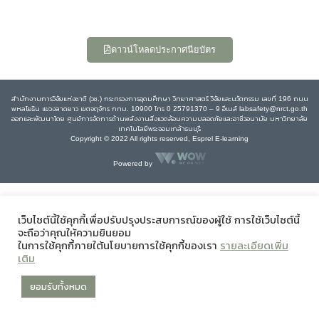
ดาวน์โหลดประกาศนียบัตร
สำนักงานการวิจัยแห่งชาติ (วช.) กระทรวงการอุดมศึกษา วิทยาศาสตร์ วิจัยและนวัตกรรม เลขที่ 196 ถนน
พหลโยธิน แขวงลาดยาว เขตจตุจักร กทม. 10900 โทร 0 25791370 – 9 อีเมล์ labsafety@nrct.go.th
ออกและพัฒนาโดย ศูนย์การจัดการด้านพลังงานสิ่งแวดล้อมความปลอดภัยและอาชีวอนามัย มหาวิทยาลัย
เทคโนโลยีพระจอมเกล้าธนบุรี
Copyright © 2022 All rights reserved, Esprel E-learning
Powered by
เว็บไซต์นี้ใช้คุกกี้เพื่อปรับปรุงประสบการณ์ของผู้ใช้ การใช้เว็บไซต์นี้
จะถือว่าคุณให้ความยินยอม
ในการใช้คุกกี้ภายใต้นโยบายการใช้คุกกี้ของเรา
รายละเอียดเพิ่ม
เติม
ยอมรับทั้งหมด