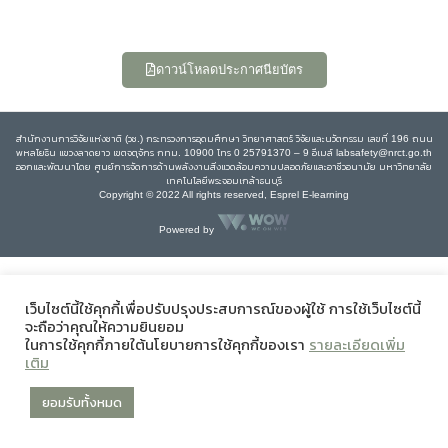
ดาวน์โหลดประกาศนียบัตร
สำนักงานการวิจัยแห่งชาติ (วช.) กระทรวงการอุดมศึกษา วิทยาศาสตร์ วิจัยและนวัตกรรม เลขที่ 196 ถนน
พหลโยธิน แขวงลาดยาว เขตจตุจักร กทม. 10900 โทร 0 25791370 – 9 อีเมล์ labsafety@nrct.go.th
ออกและพัฒนาโดย ศูนย์การจัดการด้านพลังงานสิ่งแวดล้อมความปลอดภัยและอาชีวอนามัย มหาวิทยาลัย
เทคโนโลยีพระจอมเกล้าธนบุรี
Copyright © 2022 All rights reserved, Esprel E-learning
Powered by
เว็บไซต์นี้ใช้คุกกี้เพื่อปรับปรุงประสบการณ์ของผู้ใช้ การใช้เว็บไซต์นี้
จะถือว่าคุณให้ความยินยอม
ในการใช้คุกกี้ภายใต้นโยบายการใช้คุกกี้ของเรา
รายละเอียดเพิ่ม
เติม
ยอมรับทั้งหมด