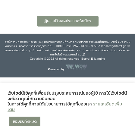
ดาวน์โหลดประกาศนียบัตร
สำนักงานการวิจัยแห่งชาติ (วช.) กระทรวงการอุดมศึกษา วิทยาศาสตร์ วิจัยและนวัตกรรม เลขที่ 196 ถนน
พหลโยธิน แขวงลาดยาว เขตจตุจักร กทม. 10900 โทร 0 25791370 – 9 อีเมล์ labsafety@nrct.go.th
ออกและพัฒนาโดย ศูนย์การจัดการด้านพลังงานสิ่งแวดล้อมความปลอดภัยและอาชีวอนามัย มหาวิทยาลัย
เทคโนโลยีพระจอมเกล้าธนบุรี
Copyright © 2022 All rights reserved, Esprel E-learning
Powered by
เว็บไซต์นี้ใช้คุกกี้เพื่อปรับปรุงประสบการณ์ของผู้ใช้ การใช้เว็บไซต์นี้
จะถือว่าคุณให้ความยินยอม
ในการใช้คุกกี้ภายใต้นโยบายการใช้คุกกี้ของเรา
รายละเอียดเพิ่ม
เติม
ยอมรับทั้งหมด