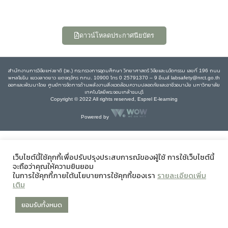
ดาวน์โหลดประกาศนียบัตร
สำนักงานการวิจัยแห่งชาติ (วช.) กระทรวงการอุดมศึกษา วิทยาศาสตร์ วิจัยและนวัตกรรม เลขที่ 196 ถนน
พหลโยธิน แขวงลาดยาว เขตจตุจักร กทม. 10900 โทร 0 25791370 – 9 อีเมล์ labsafety@nrct.go.th
ออกและพัฒนาโดย ศูนย์การจัดการด้านพลังงานสิ่งแวดล้อมความปลอดภัยและอาชีวอนามัย มหาวิทยาลัย
เทคโนโลยีพระจอมเกล้าธนบุรี
Copyright © 2022 All rights reserved, Esprel E-learning
Powered by
เว็บไซต์นี้ใช้คุกกี้เพื่อปรับปรุงประสบการณ์ของผู้ใช้ การใช้เว็บไซต์นี้
จะถือว่าคุณให้ความยินยอม
ในการใช้คุกกี้ภายใต้นโยบายการใช้คุกกี้ของเรา
รายละเอียดเพิ่ม
เติม
ยอมรับทั้งหมด