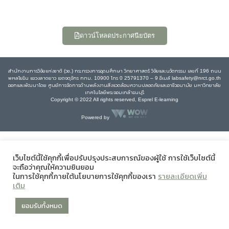
ดาวน์โหลดประกาศนียบัตร
สำนักงานการวิจัยแห่งชาติ (วช.) กระทรวงการอุดมศึกษา วิทยาศาสตร์ วิจัยและนวัตกรรม เลขที่ 196 ถนน
พหลโยธิน แขวงลาดยาว เขตจตุจักร กทม. 10900 โทร 0 25791370 – 9 อีเมล์ labsafety@nrct.go.th
ออกและพัฒนาโดย ศูนย์การจัดการด้านพลังงานสิ่งแวดล้อมความปลอดภัยและอาชีวอนามัย มหาวิทยาลัย
เทคโนโลยีพระจอมเกล้าธนบุรี
Copyright © 2022 All rights reserved, Esprel E-learning
Powered by
เว็บไซต์นี้ใช้คุกกี้เพื่อปรับปรุงประสบการณ์ของผู้ใช้ การใช้เว็บไซต์นี้
จะถือว่าคุณให้ความยินยอม
ในการใช้คุกกี้ภายใต้นโยบายการใช้คุกกี้ของเรา
รายละเอียดเพิ่ม
เติม
ยอมรับทั้งหมด