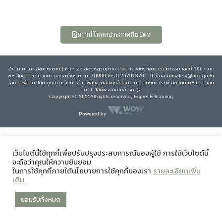
ดาวน์โหลดประกาศนียบัตร
สำนักงานการวิจัยแห่งชาติ (วช.) กระทรวงการอุดมศึกษา วิทยาศาสตร์ วิจัยและนวัตกรรม เลขที่ 196 ถนน
พหลโยธิน แขวงลาดยาว เขตจตุจักร กทม. 10900 โทร 0 25791370 – 9 อีเมล์ labsafety@nrct.go.th
ออกและพัฒนาโดย ศูนย์การจัดการด้านพลังงานสิ่งแวดล้อมความปลอดภัยและอาชีวอนามัย มหาวิทยาลัย
เทคโนโลยีพระจอมเกล้าธนบุรี
Copyright © 2022 All rights reserved, Esprel E-learning
Powered by
เว็บไซต์นี้ใช้คุกกี้เพื่อปรับปรุงประสบการณ์ของผู้ใช้ การใช้เว็บไซต์นี้
จะถือว่าคุณให้ความยินยอม
ในการใช้คุกกี้ภายใต้นโยบายการใช้คุกกี้ของเรา
รายละเอียดเพิ่ม
เติม
ยอมรับทั้งหมด